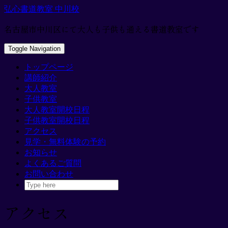
Skip
弘心書道教室 中川校
to
content
名古屋市中川区にて大人も子供も通える書道教室です
Toggle Navigation
トップページ
講師紹介
大人教室
子供教室
大人教室開校日程
子供教室開校日程
アクセス
見学・無料体験の予約
お知らせ
よくあるご質問
お問い合わせ
アクセス