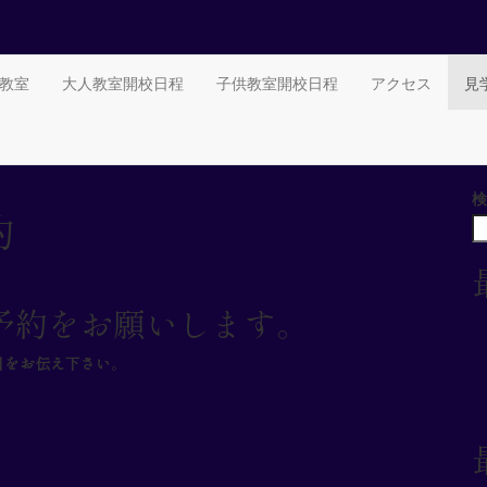
教室
大人教室開校日程
子供教室開校日程
アクセス
見
検
約
予約をお願いします。
日をお伝え下さい
。