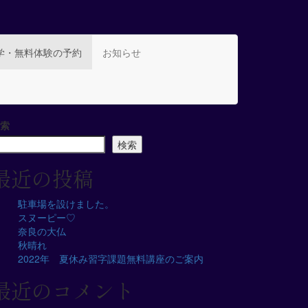
学・無料体験の予約
お知らせ
索
検索
最近の投稿
駐車場を設けました。
スヌーピー♡
奈良の大仏
秋晴れ
2022年 夏休み習字課題無料講座のご案内
最近のコメント