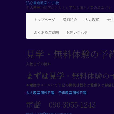
Skip
弘心書道教室 中川校
to
名古屋市中川区にて大人も子供も通える書道教室です
content
トップページ
講師紹介
大人教室
子供
よくあるご質問
お問い合わせ
見学・無料体験の予
入校までの流れ
まずは見学
・無料体験の
お電話やメールにて下記の開校日程をご覧頂きご希望
大人教室開校日程
子供教室開校日程
電話 090-3955-1243
mail l
uck@themis.ocn.ne.jp