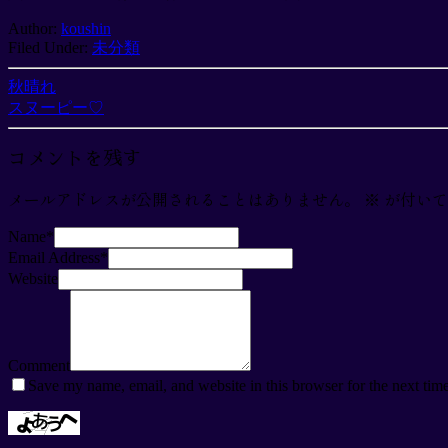
Author:
koushin
Filed Under:
未分類
秋晴れ
スヌーピー♡
コメントを残す
メールアドレスが公開されることはありません。
※
が付いて
Name
*
Email Address
*
Website
Comment
Save my name, email, and website in this browser for the next tim