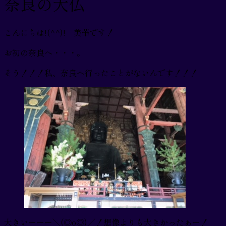
奈良の大仏
こんにちは!(^^)! 美華です！
お初の奈良へ・・・。
そう！！！私、奈良へ行ったことがないんです！！！
大きいーーー＼(◎o◎)／！想像よりも大きかったぁー！