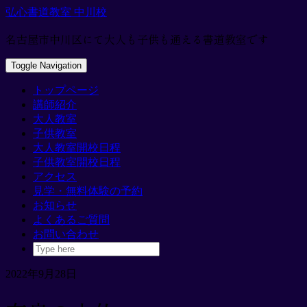
Skip
弘心書道教室 中川校
to
content
名古屋市中川区にて大人も子供も通える書道教室です
Toggle Navigation
トップページ
講師紹介
大人教室
子供教室
大人教室開校日程
子供教室開校日程
アクセス
見学・無料体験の予約
お知らせ
よくあるご質問
お問い合わせ
2022年9月28日